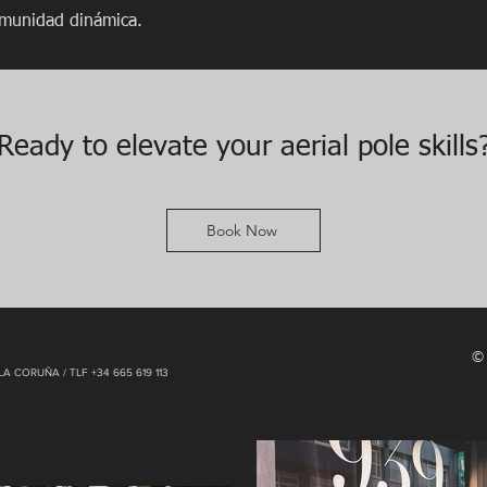
omunidad dinámica.
Ready to elevate your aerial pole skills
Book Now
© 
CORUÑA / TLF +34 665 619 113