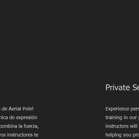
Private S
 de Aerial Pole!
Experience pers
nica de expresión
training in our
 combina la fuerza,
instructors will
ros instructores te
helping you pr