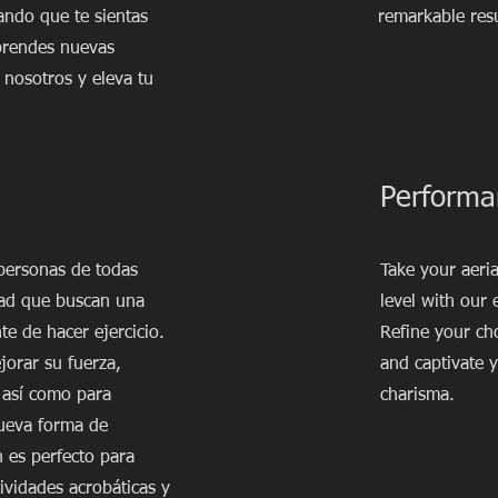
ando que te sientas
remarkable resu
prendes nuevas
 nosotros y eleva tu
Performa
 personas de todas
Take your aeri
dad que buscan una
level with our
te de hacer ejercicio.
Refine your ch
jorar su fuerza,
and captivate 
, así como para
charisma.
ueva forma de
n es perfecto para
tividades acrobáticas y