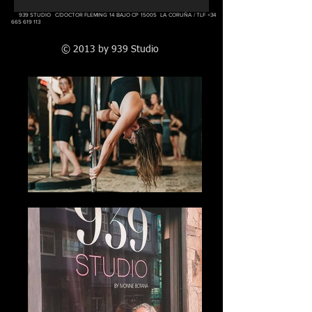
939 STUDIO C/DOCTOR FLEMING 14 BAJO CP 15005 LA CORUÑA / TLF
+34
665 619 113
© 2013 by 939 Studio