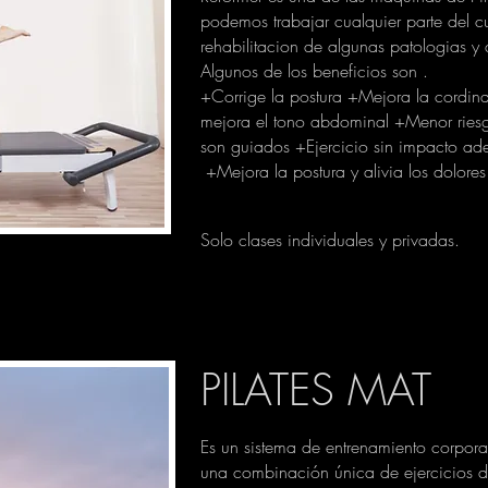
podemos trabajar cualquier parte del cu
rehabilitacion de algunas patologias y d
Algunos de los beneficios son .
+Corrige la postura +Mejora la cordin
mejora el tono abdominal +Menor riesg
son guiados +Ejercicio sin impacto ad
+Mejora la postura y alivia los dolores
Solo clases individuales y privadas.
PILATES MAT
Es un sistema de entrenamiento corpora
una combinación única de ejercicios de