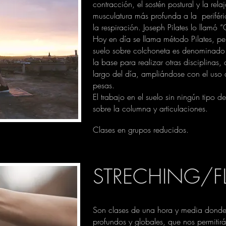
contracción, el sostén postural y la rel
musculatura más profunda a la periféric
la respiración. Joseph Pilates lo llamó “
Hoy en día se llama método Pilates, per
suelo sobre colchoneta es denominado M
la base para realizar otras disciplinas,
largo del día, ampliándose con el uso 
pesas.
El trabajo en el suelo sin ningún tipo 
sobre la columna y articulaciones.
Clases en grupos reducidos.
STRECHING/FL
Son clases de una hora y media donde 
profundos y globales, que nos permitirán