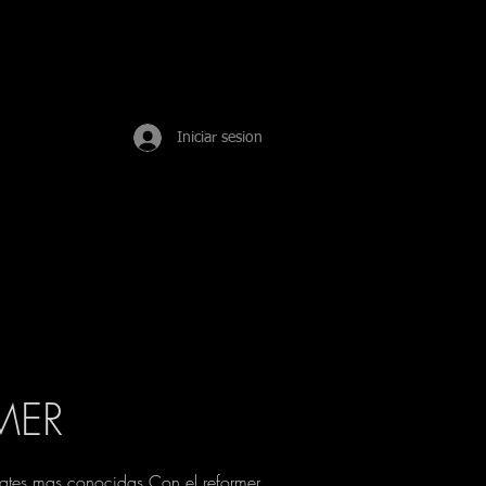
Iniciar sesion
MER
lates mas conocidas.Con el reformer