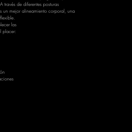
 A través de diferentes posturas
 un mejor alineamiento corporal, una
lexible.
blecer las
l placer:
ión
aciones