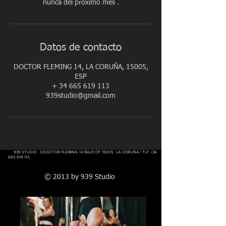
Datos de contacto
DOCTOR FLEMING 14, LA CORUÑA, 15005,
ESP
+ 34 665 619 113
939studio@gmail.com
939 STUDIO C/DOCTOR FLEMING 14 BAJO CP 15005 LA CORUÑA / TLF
+34
665 619 113
© 2013 by 939 Studio