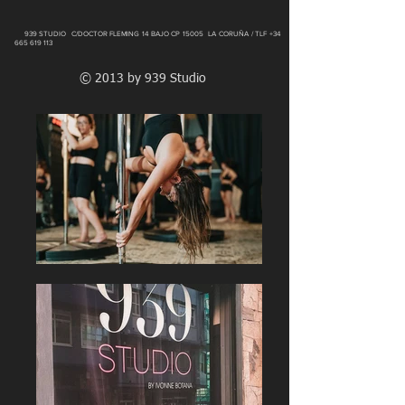
939 STUDIO C/DOCTOR FLEMING 14 BAJO CP 15005 LA CORUÑA / TLF
+34
665 619 113
© 2013 by 939 Studio